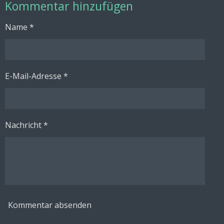
Kommentar hinzufügen
l
l
l
l
e
e
e
e
n
n
n
n
Name *
E-Mail-Adresse *
Nachricht *
Kommentar absenden